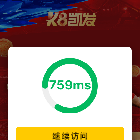
759ms